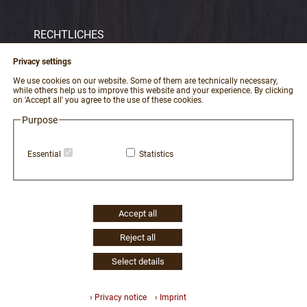
RECHTLICHES
Imprint
Privacy settings
Terms and conditions
We use cookies on our website. Some of them are technically necessary,
while others help us to improve this website and your experience. By clicking
data protection
on 'Accept all' you agree to the use of these cookies.
revocation
Purpose
Revoke Contract
Essential
Statistics
payment and shipping
Erklärung zur Barrierefreiheit
Widerruf Cookie-Einwilligung
Accept all
Reject all
Select details
3 | 409 | 23575
› Privacy notice
› Imprint