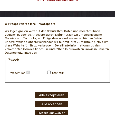
» http://www.eler.sachsen.de
Wir respektieren Ihre Privatsphäre
RECHTLICHES
Wir legen großen Wert auf den Schutz Ihrer Daten und möchten Ihnen
zugleich passende Angebote bieten. Dafür nutzen wir unterschiedliche
Impressum
Cookies und Technologien. Einige davon sind essenziell für den Betrieb
unserer Website, andere verwenden wir nur mit Ihrer Zustimmung, etwa um
AGB und Kundeninformationen
diese Website für Sie zu verbessern. Detaillierte Informationen zu den
verwendeten Cookies finden Sie unter 'Details auswählen' sowie in unseren
Datenschutzerklärung
Datenschutzhinweisen.
Widerrufsbelehrung / Muster-Widerrufsformular
Zweck
Vertrag widerrufen
Zahlung und Versand
Wesentlich
Statistik
Hinweisgeber-Portal
Erklärung zur Barrierefreiheit
Widerruf Cookie-Einwilligung
Alle akzeptieren
Alle ablehnen
Details auswählen