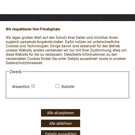
Wir respektieren Ihre Privatsphäre
RECHTLICHES
Wir legen großen Wert auf den Schutz Ihrer Daten und möchten Ihnen
zugleich passende Angebote bieten. Dafür nutzen wir unterschiedliche
Impressum
Cookies und Technologien. Einige davon sind essenziell für den Betrieb
unserer Website, andere verwenden wir nur mit Ihrer Zustimmung, etwa um
AGB und Kundeninformationen
diese Website für Sie zu verbessern. Detaillierte Informationen zu den
verwendeten Cookies finden Sie unter 'Details auswählen' sowie in unseren
Datenschutzerklärung
Datenschutzhinweisen.
Widerrufsbelehrung / Muster-Widerrufsformular
Zweck
Vertrag widerrufen
Zahlung und Versand
Wesentlich
Statistik
Hinweisgeber-Portal
Erklärung zur Barrierefreiheit
Widerruf Cookie-Einwilligung
Alle akzeptieren
Alle ablehnen
Details auswählen