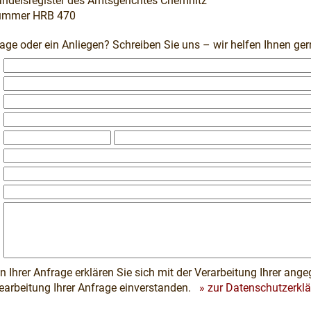
andelsregister des Amtsgerichtes Chemnitz
nummer HRB 470
age oder ein Anliegen? Schreiben Sie uns – wir helfen Ihnen gern
:
:
:
:
:
:
:
:
:
 Ihrer Anfrage erklären Sie sich mit der Verarbeitung Ihrer an
arbeitung Ihrer Anfrage einverstanden.
» zur Datenschutzerkl