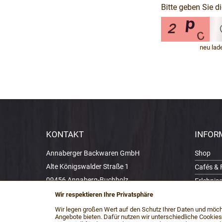
Bitte geben Sie d
neu lad
KONTAKT
INFOR
Annaberger Backwaren GmbH
Shop
Alte Königswalder Straße 1
Cafés & F
09456 Annaberg-Buchholz
Erlebnis
Telefon 03733 5020
Über uns
Wir respektieren Ihre Privatsphäre
E-Mail
info@annaberger-backwaren.de
Modellba
Wir legen großen Wert auf den Schutz Ihrer Daten und möc
Angebote bieten. Dafür nutzen wir unterschiedliche Cookies