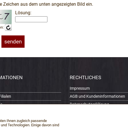
ie Zeichen aus dem unten angezeigten Bild ein.
Lösung:
en:
MATIONEN
RECHTLICHES
Impressum
ilialen
AGB und Kundeninformationen
se
Datenschutzerklärung
Widerrufsbelehrung / Muster-
Widerrufsformular
hnland Erzgebirge
hten Ihnen zugleich passende
Vertrag widerrufen
 und Technologien. Einige davon sind