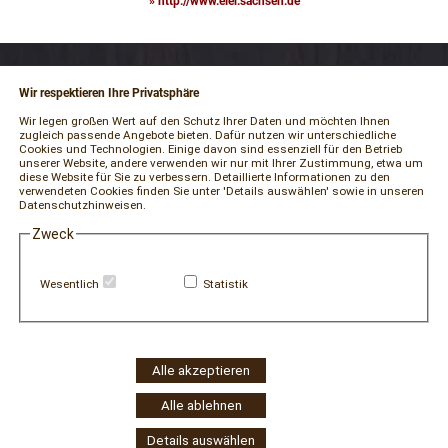
» http://www.eler.sachsen.de
Wir respektieren Ihre Privatsphäre
RECHTLICHES
Wir legen großen Wert auf den Schutz Ihrer Daten und möchten Ihnen
zugleich passende Angebote bieten. Dafür nutzen wir unterschiedliche
Impressum
Cookies und Technologien. Einige davon sind essenziell für den Betrieb
unserer Website, andere verwenden wir nur mit Ihrer Zustimmung, etwa um
AGB und Kundeninformationen
diese Website für Sie zu verbessern. Detaillierte Informationen zu den
verwendeten Cookies finden Sie unter 'Details auswählen' sowie in unseren
Datenschutzerklärung
Datenschutzhinweisen.
Widerrufsbelehrung / Muster-Widerrufsformular
Zweck
Vertrag widerrufen
Zahlung und Versand
Wesentlich
Statistik
Hinweisgeber-Portal
Erklärung zur Barrierefreiheit
Widerruf Cookie-Einwilligung
Alle akzeptieren
Alle ablehnen
Details auswählen