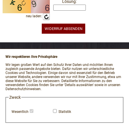
Lösung:
neu laden:
Wir respektieren Ihre Privatsphäre
RECHTLICHES
Wir legen großen Wert auf den Schutz Ihrer Daten und möchten Ihnen
zugleich passende Angebote bieten. Dafür nutzen wir unterschiedliche
Impressum
Cookies und Technologien. Einige davon sind essenziell für den Betrieb
unserer Website, andere verwenden wir nur mit Ihrer Zustimmung, etwa um
AGB und Kundeninformationen
diese Website für Sie zu verbessern. Detaillierte Informationen zu den
verwendeten Cookies finden Sie unter 'Details auswählen' sowie in unseren
Datenschutzerklärung
Datenschutzhinweisen.
Widerrufsbelehrung / Muster-Widerrufsformular
Zweck
Vertrag widerrufen
Zahlung und Versand
Wesentlich
Statistik
Hinweisgeber-Portal
Erklärung zur Barrierefreiheit