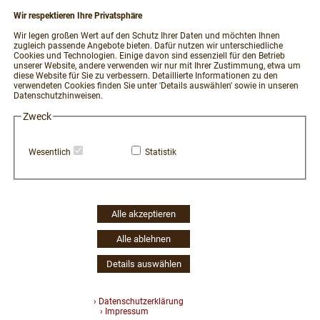
Wir respektieren Ihre Privatsphäre
RECHTLICHES
Wir legen großen Wert auf den Schutz Ihrer Daten und möchten Ihnen
zugleich passende Angebote bieten. Dafür nutzen wir unterschiedliche
Impressum
Cookies und Technologien. Einige davon sind essenziell für den Betrieb
unserer Website, andere verwenden wir nur mit Ihrer Zustimmung, etwa um
AGB und Kundeninformationen
diese Website für Sie zu verbessern. Detaillierte Informationen zu den
verwendeten Cookies finden Sie unter 'Details auswählen' sowie in unseren
Datenschutzerklärung
Datenschutzhinweisen.
Widerrufsbelehrung / Muster-Widerrufsformular
Zweck
Vertrag widerrufen
Zahlung und Versand
Wesentlich
Statistik
Hinweisgeber-Portal
Erklärung zur Barrierefreiheit
Widerruf Cookie-Einwilligung
Alle akzeptieren
Alle ablehnen
Details auswählen
114 | 2109 | 97947
› Datenschutzerklärung
› Impressum