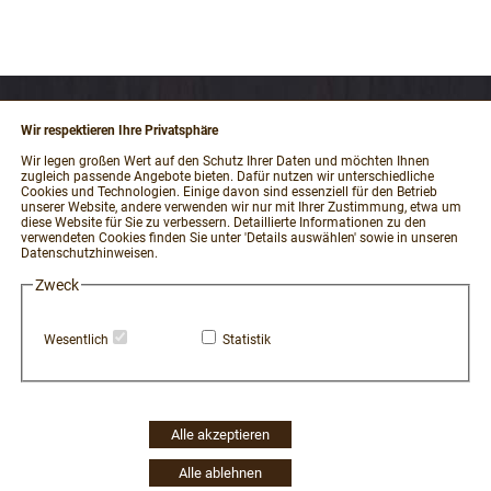
Wir respektieren Ihre Privatsphäre
RECHTLICHES
Wir legen großen Wert auf den Schutz Ihrer Daten und möchten Ihnen
zugleich passende Angebote bieten. Dafür nutzen wir unterschiedliche
Impressum
Cookies und Technologien. Einige davon sind essenziell für den Betrieb
unserer Website, andere verwenden wir nur mit Ihrer Zustimmung, etwa um
AGB und Kundeninformationen
diese Website für Sie zu verbessern. Detaillierte Informationen zu den
verwendeten Cookies finden Sie unter 'Details auswählen' sowie in unseren
Datenschutzerklärung
Datenschutzhinweisen.
Widerrufsbelehrung / Muster-Widerrufsformular
Zweck
Vertrag widerrufen
Zahlung und Versand
Wesentlich
Statistik
Hinweisgeber-Portal
Erklärung zur Barrierefreiheit
Widerruf Cookie-Einwilligung
Alle akzeptieren
Alle ablehnen