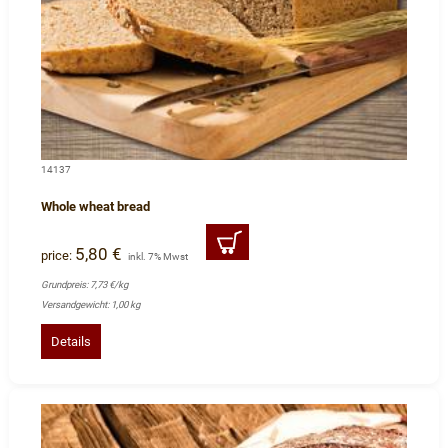
14137
Whole wheat bread
5,80 €
price:
inkl. 7% Mwst
Grundpreis: 7,73 €/kg
Versandgewicht: 1,00 kg
Details