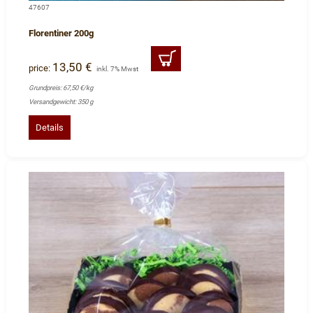
47607
Florentiner 200g
13,50 €
price:
inkl. 7% Mwst
Grundpreis: 67,50 €/kg
Versandgewicht: 350 g
Details