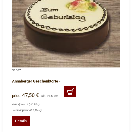
50507
Annaberger Geschenktorte -
47,50 €
price:
inkl. 7% Mwst
Grundpreis: 47,50 €/kg
Versandgewicht: 1,20 kg
Details