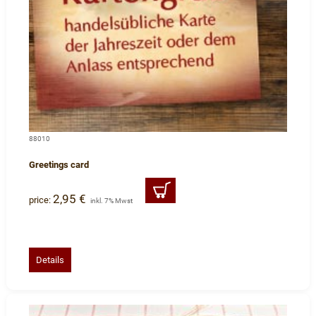
88010
Greetings card
2,95 €
price:
inkl. 7% Mwst
Details