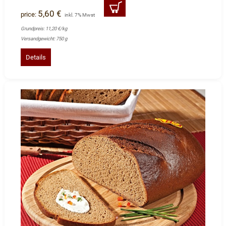
5,60 €
price:
inkl. 7% Mwst
Grundpreis: 11,20 €/kg
Versandgewicht: 750 g
Details