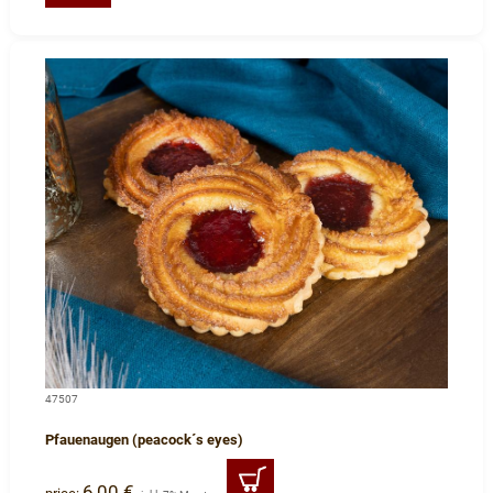
47507
Pfauenaugen (peacock´s eyes)
6,00 €