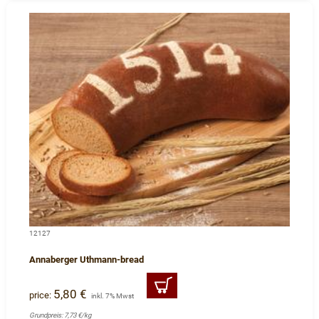
12127
Annaberger Uthmann-bread
5,80 €
price:
inkl. 7% Mwst
Grundpreis: 7,73 €/kg