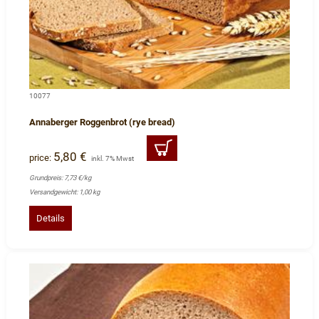
10077
Annaberger Roggenbrot (rye bread)
5,80 €
price:
inkl. 7% Mwst
Grundpreis: 7,73 €/kg
Versandgewicht: 1,00 kg
Details