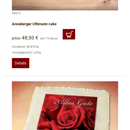
50610
Annaberger Uthmann cake
48,50 €
price:
inkl. 7% Mwst
Grundpreis: 48,50 €/kg
Versandgewicht: 1,20 kg
Details