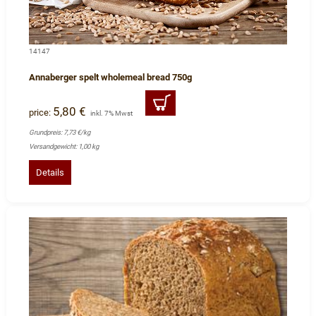
14147
Annaberger spelt wholemeal bread 750g
5,80 €
price:
inkl. 7% Mwst
Grundpreis: 7,73 €/kg
Versandgewicht: 1,00 kg
Details