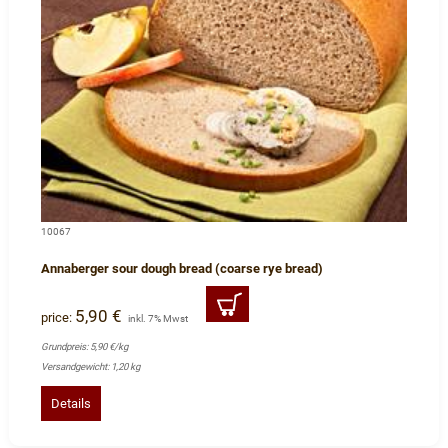
10067
Annaberger sour dough bread (coarse rye bread)
5,90 €
price:
inkl. 7% Mwst
Grundpreis: 5,90 €/kg
Versandgewicht: 1,20 kg
Details