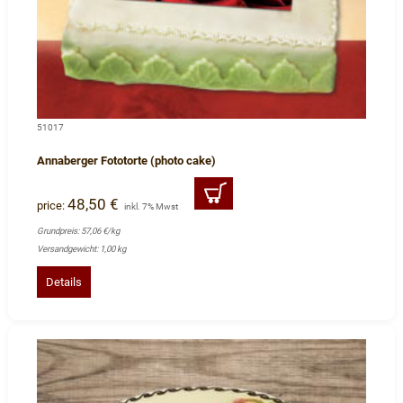
51017
Annaberger Fototorte (photo cake)
48,50 €
price:
inkl. 7% Mwst
Grundpreis: 57,06 €/kg
Versandgewicht: 1,00 kg
Details