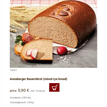
10027
Annaberger Bauernbrot (mixed rye bread)
5,90 €
price:
inkl. 7% Mwst
Grundpreis: 5,90 €/kg
Versandgewicht: 1,20 kg