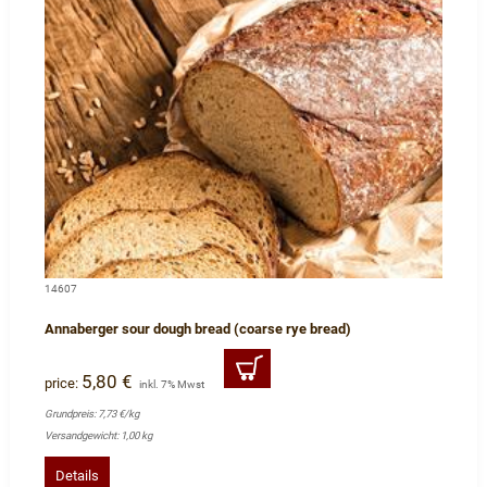
14607
Annaberger sour dough bread (coarse rye bread)
5,80 €
price:
inkl. 7% Mwst
Grundpreis: 7,73 €/kg
Versandgewicht: 1,00 kg
Details