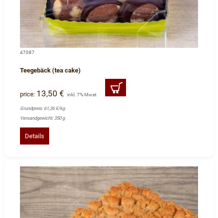
47087
Teegebäck (tea cake)
13,50 €
price:
inkl. 7% Mwst
Grundpreis: 61,36 €/kg
Versandgewicht: 350 g
Details