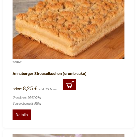
30067
Annaberger Streuselkuchen (crumb cake)
8,25 €
price:
inkl. 7% Mwst
Grundpreis: 20,62 €/kg
Versandgewicht: 550 g
Details